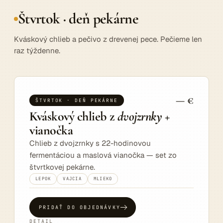
Štvrtok · deň pekárne
Kváskový chlieb a pečivo z drevenej pece. Pečieme len
raz týždenne.
— €
ŠTVRTOK · DEŇ PEKÁRNE
Kváskový chlieb z
dvojzrnky
+
vianočka
Chlieb z dvojzrnky s 22-hodinovou
fermentáciou a maslová vianočka — set zo
štvrtkovej pekárne.
LEPOK
VAJCIA
MLIEKO
PRIDAŤ DO OBJEDNÁVKY
DETAIL