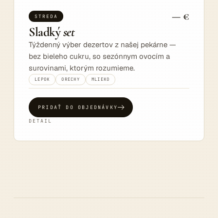
— €
STREDA
Sladký
set
Týždenný výber dezertov z našej pekárne —
bez bieleho cukru, so sezónnym ovocím a
surovinami, ktorým rozumieme.
LEPOK
ORECHY
MLIEKO
PRIDAŤ DO OBJEDNÁVKY
DETAIL