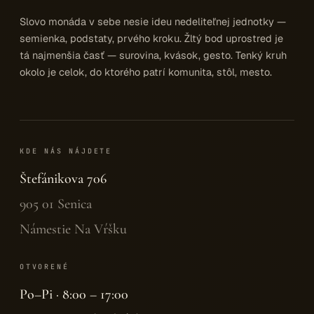
Slovo monáda v sebe nesie ideu nedeliteľnej jednotky —
semienka, podstaty, prvého kroku. Žltý bod uprostred je
tá najmenšia časť — surovina, kvások, gesto. Tenký kruh
okolo je celok, do ktorého patrí komunita, stôl, mesto.
KDE NÁS NÁJDETE
Štefánikova 706
905 01 Senica
Námestie Na Vŕšku
OTVORENÉ
Po–Pi · 8:00 – 17:00