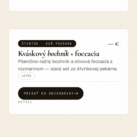
— €
ŠTVRTOK · DEŇ PEKÁRNE
Kváskový
bochník
+ foccacia
Pšenično-ražný bochník a olivová foccacia s
rozmarínom — slaný set zo štvrtkovej pekárne.
LEPOK
PRIDAŤ DO OBJEDNÁVKY
DETAIL