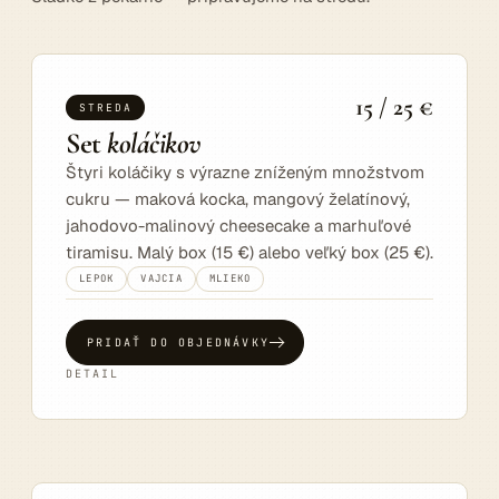
15 / 25 €
STREDA
Set
koláčikov
Štyri koláčiky s výrazne zníženým množstvom
cukru — maková kocka, mangový želatínový,
jahodovo-malinový cheesecake a marhuľové
tiramisu. Malý box (15 €) alebo veľký box (25 €).
LEPOK
VAJCIA
MLIEKO
PRIDAŤ DO OBJEDNÁVKY
DETAIL