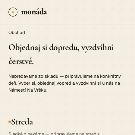
monáda
Obchod
Objednaj si
dopredu
, vyzdvihni
čerstvé.
Nepredávame zo skladu — pripravujeme na konkrétny
deň. Vyber si, objednaj vopred a vyzdvihni si u nás na
Námestí Na Vŕšku.
Streda
Sladké z pekárne — pripravujeme na stredu.