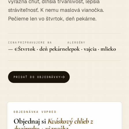
výrazná chuť, dlhšia trvanlivosť, lepšia
stráviteľnosť. K nemu maslová vianočka.
Pečieme len vo štvrtok, deň pekárne.
CENA
PRIPRAVUJEME NA
ALERGÉNY
— €
Štvrtok · deň pekárne
lepok · vajcia · mlieko
PRIDAŤ DO OBJEDNÁVKY
OBJEDNÁVKA VOPRED
Objednaj si
Kváskový chlieb z
dvojzrnky + vianočka