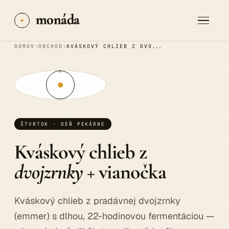
monáda
›
›
DOMOV
OBCHOD
KVÁSKOVÝ CHLIEB Z DVOJZRNKY + VIANOČKA
ŠTVRTOK · DEŇ PEKÁRNE
Kváskový chlieb z
dvojzrnky
+ vianočka
Kváskový chlieb z pradávnej dvojzrnky
(emmer) s dlhou, 22-hodinovou fermentáciou —