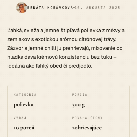
RENÁTA MORÁVKOVÁ
10. AUGUSTA 2025
Ľahká, svieža a jemne štipľavá polievka z mrkvy a
zemiakov s exotickou arómou citrónovej trávy.
Zázvor a jemné chilli ju prehrievajú, mixovanie do
hladka dáva krémovú konzistenciu bez tuku –
ideálna ako ľahký obed či predjedlo.
KATEGÓRIA
PORCIA
polievka
300 g
VÝDAJ
POVAHA (TCM)
10 porcií
zohrievajúce