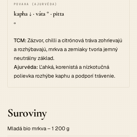
POVAHA (AJURVÉDA)
kapha ↓ · váta ° · pitta
°
TCM:
Zázvor, chilli a citrónová tráva zohrievajú
a rozhýbavajú, mrkva a zemiaky tvoria jemný
neutrálny základ.
Ajurvéda:
Ľahká, korenistá a nízkotučná
polievka rozhýbe kaphu a podporí trávenie.
Suroviny
Mladá bio mrkva – 1 200 g