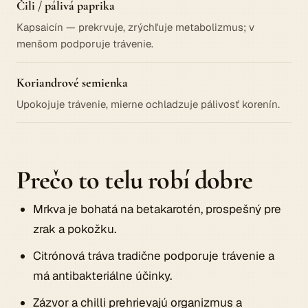
Čili / pálivá paprika
Kapsaicín — prekrvuje, zrýchľuje metabolizmus; v
menšom podporuje trávenie.
Koriandrové semienka
Upokojuje trávenie, mierne ochladzuje pálivosť korenín.
Prečo to telu robí dobre
Mrkva je bohatá na betakarotén, prospešný pre
zrak a pokožku.
Citrónová tráva tradične podporuje trávenie a
má antibakteriálne účinky.
Zázvor a chilli prehrievajú organizmus a