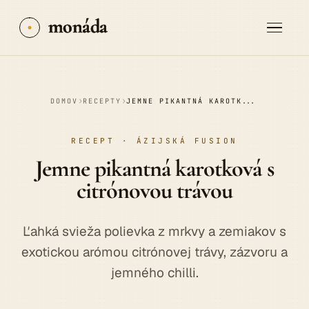
monáda
›
›
DOMOV
RECEPTY
JEMNE PIKANTNÁ KAROTKOVÁ S CITRÓNOVOU TRÁVOU
RECEPT · ÁZIJSKÁ FUSION
Jemne pikantná
karotková
s
citrónovou trávou
Ľahká svieža polievka z mrkvy a zemiakov s
exotickou arómou citrónovej trávy, zázvoru a
jemného chilli.