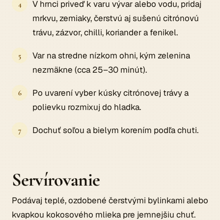
V hrnci priveď k varu vývar alebo vodu, pridaj
mrkvu, zemiaky, čerstvú aj sušenú citrónovú
trávu, zázvor, chilli, koriander a fenikel.
Var na stredne nízkom ohni, kým zelenina
nezmäkne (cca 25–30 minút).
Po uvarení vyber kúsky citrónovej trávy a
polievku rozmixuj do hladka.
Dochuť soľou a bielym korením podľa chuti.
Servírovanie
Podávaj teplé, ozdobené čerstvými bylinkami alebo
kvapkou kokosového mlieka pre jemnejšiu chuť.