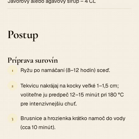
Javorový alebo agávový sirup – 4 ČL
Postup
Príprava surovín
Ryžu po namáčaní (8–12 hodín) sceď.
Tekvicu nakrájaj na kocky veľké 1–1,5 cm;
voliteľne ju predpeč 12–15 minút pri 180 °C
pre intenzívnejšiu chuť.
Brusnice a hrozienka krátko namoč do vody
(cca 10 minút).