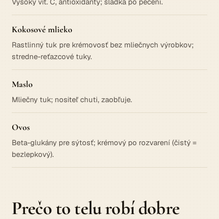
Vysoký vit. C, antioxidanty; sladká po pečení.
Kokosové mlieko
Rastlinný tuk pre krémovosť bez mliečnych výrobkov;
stredne-reťazcové tuky.
Maslo
Mliečny tuk; nositeľ chuti, zaobľuje.
Ovos
Beta-glukány pre sýtosť; krémový po rozvarení (čistý =
bezlepkový).
Prečo to telu robí dobre