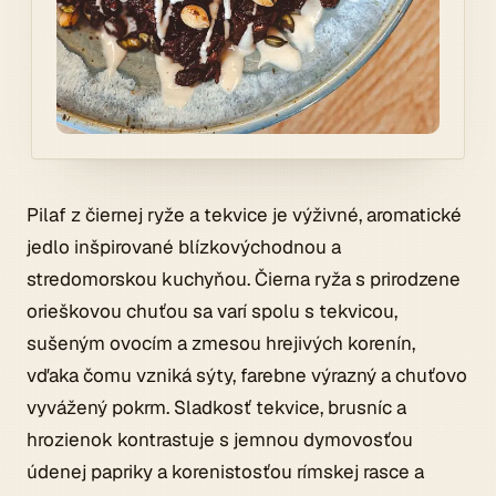
Pilaf z čiernej ryže a tekvice je výživné, aromatické
jedlo inšpirované blízkovýchodnou a
stredomorskou kuchyňou. Čierna ryža s prirodzene
orieškovou chuťou sa varí spolu s tekvicou,
sušeným ovocím a zmesou hrejivých korenín,
vďaka čomu vzniká sýty, farebne výrazný a chuťovo
vyvážený pokrm. Sladkosť tekvice, brusníc a
hrozienok kontrastuje s jemnou dymovosťou
údenej papriky a korenistosťou rímskej rasce a