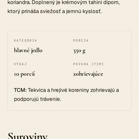
koriandra. Doplnený je krémovým tahini dipom,
ktorý prináša sviežosť a jemnú kyslosť.
KATEGÓRIA
PORCIA
hlavné jedlo
350 g
VÝDAJ
POVAHA (TCM)
10 porcií
zohrievajúce
TCM:
Tekvica a hrejivé koreniny zohrievajú a
podporujú trávenie.
Suroviny