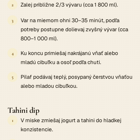
Zalej približne 2/3 vývaru (cca 1 800 ml).
Var na miernom ohni 30–35 minút, podľa
potreby postupne dolievaj zvyšný vývar (cca
800–1 000 ml).
Ku koncu primiešaj nakrájanú vňať alebo
mladú cibuľku a osoľ podľa chuti.
Pilaf podávaj teplý, posypaný čerstvou vňaťou
alebo mladou cibuľkou.
Tahini dip
V miske zmiešaj jogurt a tahini do hladkej
konzistencie.