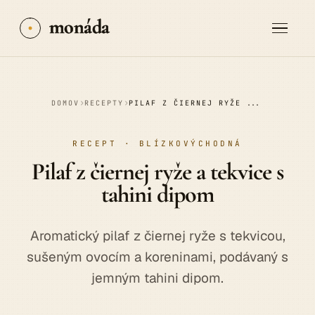
monáda
›
›
DOMOV
RECEPTY
PILAF Z ČIERNEJ RYŽE A TEKVICE S TAHINI DIPOM
RECEPT · BLÍZKOVÝCHODNÁ
Pilaf z čiernej ryže a tekvice s
tahini
dipom
Aromatický pilaf z čiernej ryže s tekvicou,
sušeným ovocím a koreninami, podávaný s
jemným tahini dipom.