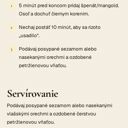
5 minút pred koncom pridaj špenát/mangold.
Osoľ a dochuť čiernym korením.
Nechaj postáť 10 minút, aby sa rizoto
„usadilo“.
Podávaj posypané sezamom alebo
nasekanými orechmi a ozdobené
petržlenovou vňaťou.
Servírovanie
Podávaj posypané sezamom alebo nasekanými
vlašskými orechmi a ozdobené čerstvou
petržlenovou vňaťou.