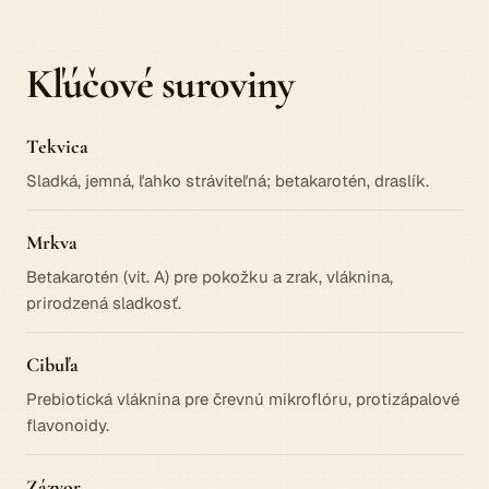
Kľúčové suroviny
Tekvica
Sladká, jemná, ľahko stráviteľná; betakarotén, draslík.
Mrkva
Betakarotén (vit. A) pre pokožku a zrak, vláknina,
prirodzená sladkosť.
Cibuľa
Prebiotická vláknina pre črevnú mikroflóru, protizápalové
flavonoidy.
Zázvor