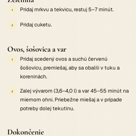
Pridaj mrkvu a tekvicu, restuj 5–7 minút.
Pridaj cuketu.
Ovos, šošovica a var
Pridaj scedený ovos a suchú červenú
šošovicu, premiešaj, aby sa obalili v tuku a
koreninách.
Zalej vývarom (3,6–4,0 l) a var 45–55 minút na
miernom ohni. Priebežne miešaj a v prípade
potreby dolej tekutinu.
Dokončenie