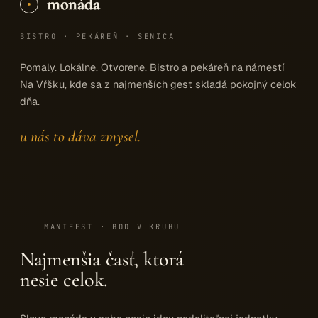
monáda
BISTRO · PEKÁREŇ · SENICA
Pomaly. Lokálne. Otvorene. Bistro a pekáreň na námestí
Na Vŕšku, kde sa z najmenších gest skladá pokojný celok
dňa.
u nás to dáva zmysel.
MANIFEST · BOD V KRUHU
Najmenšia časť, ktorá
nesie celok.