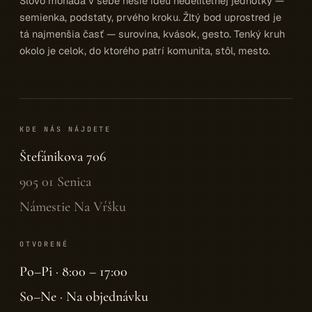
Slovo monáda v sebe nesie ideu nedeliteľnej jednotky —
semienka, podstaty, prvého kroku. Žltý bod uprostred je
tá najmenšia časť — surovina, kvások, gesto. Tenký kruh
okolo je celok, do ktorého patrí komunita, stôl, mesto.
KDE NÁS NÁJDETE
Štefánikova 706
905 01 Senica
Námestie Na Vŕšku
OTVORENÉ
Po–Pi · 8:00 – 17:00
So–Ne · Na objednávku