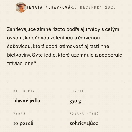
RENÁTA MORÁVKOVÁ
1. DECEMBRA 2025
Zahrievajúce zimné rizoto podľa ajurvédy s celým
ovsom, koreňovou zeleninou a červenou
šošovicou, ktorá dodá krémovosť aj rastlinné
bielkoviny. Sýte jedlo, ktoré uzemňuje a podporuje
tráviaci oheň.
KATEGÓRIA
PORCIA
hlavné jedlo
350 g
VÝDAJ
POVAHA (TCM)
10 porcií
zohrievajúce