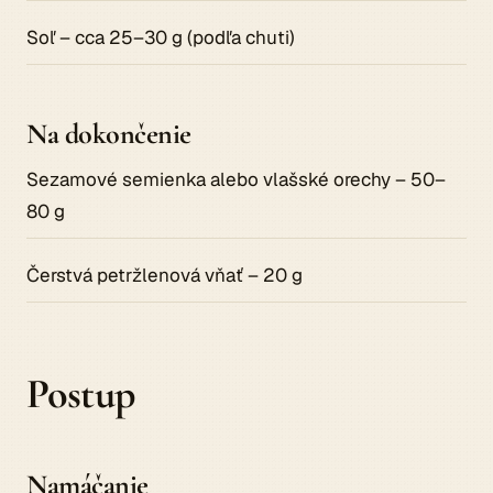
Soľ – cca 25–30 g (podľa chuti)
Na dokončenie
Sezamové semienka alebo vlašské orechy – 50–
80 g
Čerstvá petržlenová vňať – 20 g
Postup
Namáčanie