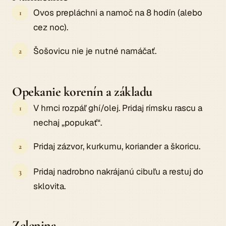
Ovos prepláchni a namoč na 8 hodín (alebo
cez noc).
Šošovicu nie je nutné namáčať.
Opekanie korenín a základu
V hrnci rozpáľ ghí/olej. Pridaj rímsku rascu a
nechaj „popukať“.
Pridaj zázvor, kurkumu, koriander a škoricu.
Pridaj nadrobno nakrájanú cibuľu a restuj do
sklovita.
Zelenina