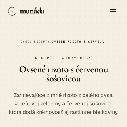
monáda
›
›
DOMOV
RECEPTY
OVSENÉ RIZOTO S ČERVENOU ŠOŠOVICOU
RECEPT · AJURVÉDSKA
Ovsené
rizoto
s červenou
šošovicou
Zahrievajúce zimné rizoto z celého ovsa,
koreňovej zeleniny a červenej šošovice,
ktorá dodá krémovosť aj rastlinné bielkoviny.