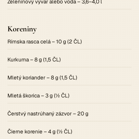
Zeleninový vývar alebo voda – 3,6–4,0 l
Koreniny
Rímska rasca celá – 10 g (2 ČL)
Kurkuma – 8 g (1,5 ČL)
Mletý koriander – 8 g (1,5 ČL)
Mletá škorica – 3 g (½ ČL)
Čerstvý nastrúhaný zázvor – 20 g
Čierne korenie – 4 g (½ ČL)