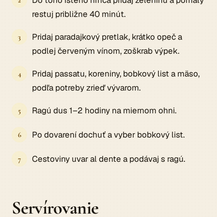
Do toho istého hrnca pridaj zeleninu a pomaly
restuj približne 40 minút.
Pridaj paradajkový pretlak, krátko opeč a
podlej červeným vínom, zoškrab výpek.
Pridaj passatu, koreniny, bobkový list a mäso,
podľa potreby zrieď vývarom.
Ragú dus 1–2 hodiny na miernom ohni.
Po dovarení dochuť a vyber bobkový list.
Cestoviny uvar al dente a podávaj s ragú.
Servírovanie