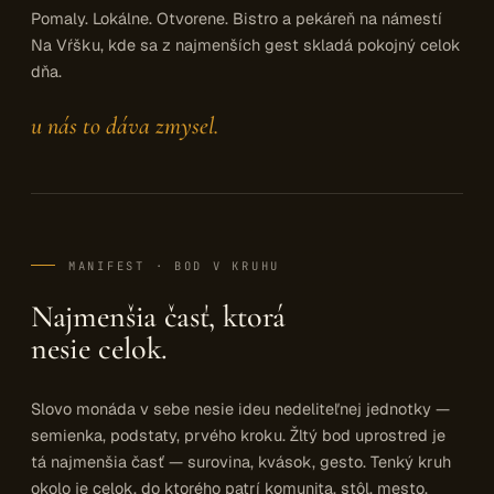
Pomaly. Lokálne. Otvorene. Bistro a pekáreň na námestí
Na Vŕšku, kde sa z najmenších gest skladá pokojný celok
dňa.
u nás to dáva zmysel.
MANIFEST · BOD V KRUHU
Najmenšia časť, ktorá
nesie celok.
Slovo monáda v sebe nesie ideu nedeliteľnej jednotky —
semienka, podstaty, prvého kroku. Žltý bod uprostred je
tá najmenšia časť — surovina, kvások, gesto. Tenký kruh
okolo je celok, do ktorého patrí komunita, stôl, mesto.