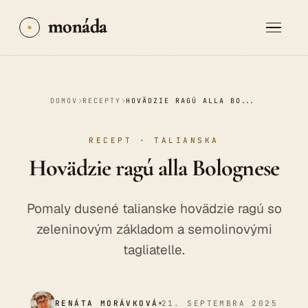
monáda
›
›
DOMOV
RECEPTY
HOVÄDZIE RAGÚ ALLA BOLOGNESE
RECEPT · TALIANSKA
Hovädzie ragú
alla Bolognese
Pomaly dusené talianske hovädzie ragú so
zeleninovým základom a semolinovými
tagliatelle.
RENÁTA MORÁVKOVÁ
21. SEPTEMBRA 2025