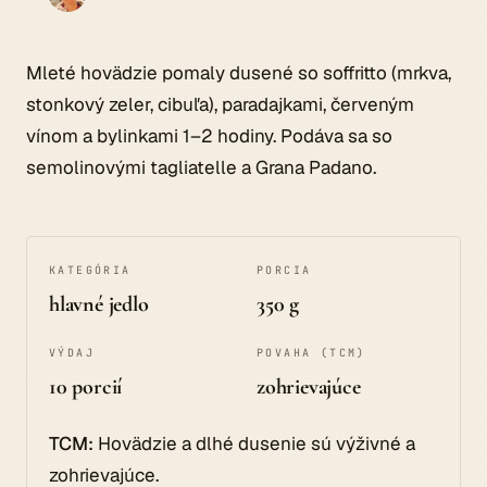
Mleté hovädzie pomaly dusené so soffritto (mrkva,
stonkový zeler, cibuľa), paradajkami, červeným
vínom a bylinkami 1–2 hodiny. Podáva sa so
semolinovými tagliatelle a Grana Padano.
KATEGÓRIA
PORCIA
hlavné jedlo
350 g
VÝDAJ
POVAHA (TCM)
10 porcií
zohrievajúce
TCM:
Hovädzie a dlhé dusenie sú výživné a
zohrievajúce.