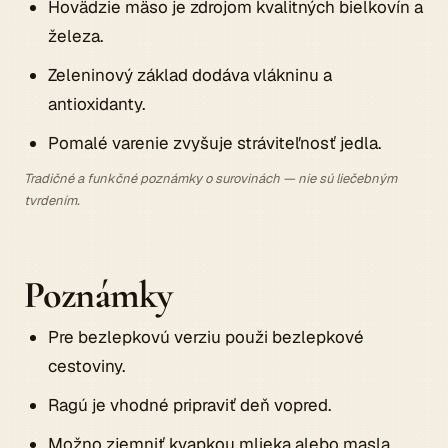
Hovädzie mäso je zdrojom kvalitných bielkovín a
železa.
Zeleninový základ dodáva vlákninu a
antioxidanty.
Pomalé varenie zvyšuje stráviteľnosť jedla.
Tradičné a funkčné poznámky o surovinách — nie sú liečebným
tvrdením.
Poznámky
Pre bezlepkovú verziu použi bezlepkové
cestoviny.
Ragú je vhodné pripraviť deň vopred.
Možno zjemniť kvapkou mlieka alebo masla.