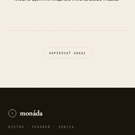
KOPÍROVAŤ ODKAZ
monáda
BISTRO · PEKÁREŇ · SENICA