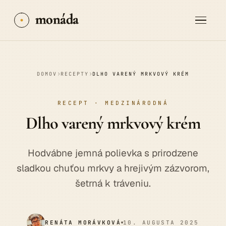
monáda
›
›
DOMOV
RECEPTY
DLHO VARENÝ MRKVOVÝ KRÉM
RECEPT · MEDZINÁRODNÁ
Dlho varený
mrkvový
krém
Hodvábne jemná polievka s prirodzene
sladkou chuťou mrkvy a hrejivým zázvorom,
šetrná k tráveniu.
RENÁTA MORÁVKOVÁ
10. AUGUSTA 2025