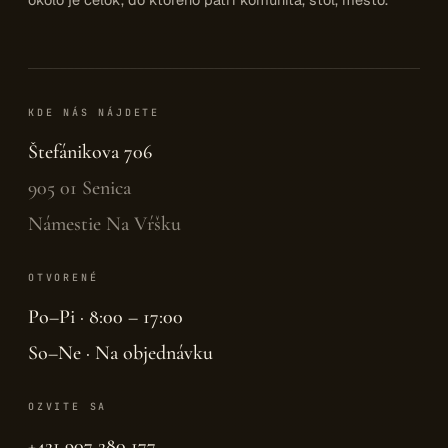
KDE NÁS NÁJDETE
Štefánikova 706
905 01 Senica
Námestie Na Vŕšku
OTVORENÉ
Po–Pi · 8:00 – 17:00
So–Ne · Na objednávku
OZVITE SA
+421 907 280 177