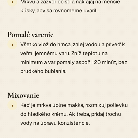
Mrkvu a zázvor očisti a nakrájaj na menšie
kúsky, aby sa rovnomerne uvarili.
Pomalé varenie
Všetko vlož do hrnca, zalej vodou a priveď k
veľmi jemnému varu. Zníž teplotu na
minimum a var pomaly aspoň 120 minút, bez
prudkého bublania.
Mixovanie
Keď je mrkva úplne mäkká, rozmixuj polievku
do hladkého krému. Ak treba, pridaj trochu
vody na úpravu konzistencie.