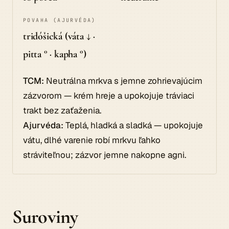
POVAHA (AJURVÉDA)
tridóšická (váta ↓ ·
pitta ° · kapha °)
TCM:
Neutrálna mrkva s jemne zohrievajúcim
zázvorom — krém hreje a upokojuje tráviaci
trakt bez zaťaženia.
Ajurvéda:
Teplá, hladká a sladká — upokojuje
vátu, dlhé varenie robí mrkvu ľahko
stráviteľnou; zázvor jemne nakopne agni.
Suroviny