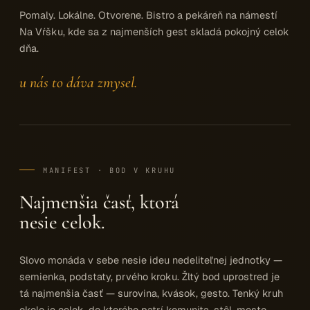
Pomaly. Lokálne. Otvorene. Bistro a pekáreň na námestí
Na Vŕšku, kde sa z najmenších gest skladá pokojný celok
dňa.
u nás to dáva zmysel.
MANIFEST · BOD V KRUHU
Najmenšia časť, ktorá
nesie celok.
Slovo monáda v sebe nesie ideu nedeliteľnej jednotky —
semienka, podstaty, prvého kroku. Žltý bod uprostred je
tá najmenšia časť — surovina, kvások, gesto. Tenký kruh
okolo je celok, do ktorého patrí komunita, stôl, mesto.