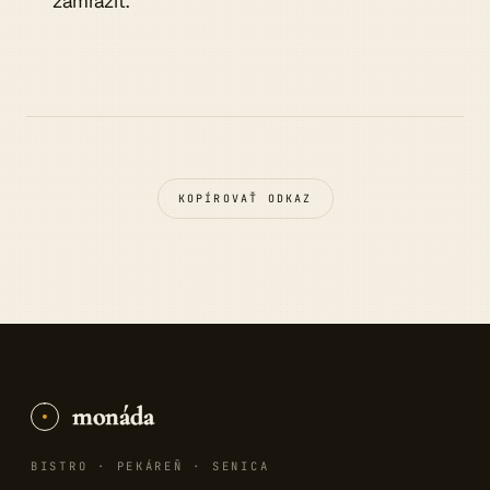
zamraziť.
KOPÍROVAŤ ODKAZ
monáda
BISTRO · PEKÁREŇ · SENICA