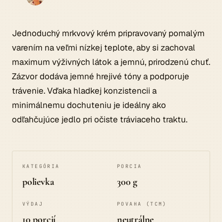
Jednoduchý mrkvový krém pripravovaný pomalým
varením na veľmi nízkej teplote, aby si zachoval
maximum výživných látok a jemnú, prirodzenú chuť.
Zázvor dodáva jemné hrejivé tóny a podporuje
trávenie. Vďaka hladkej konzistencii a
minimálnemu dochuteniu je ideálny ako
odľahčujúce jedlo pri očiste tráviaceho traktu.
KATEGÓRIA
PORCIA
polievka
300 g
VÝDAJ
POVAHA (TCM)
10 porcií
neutrálne