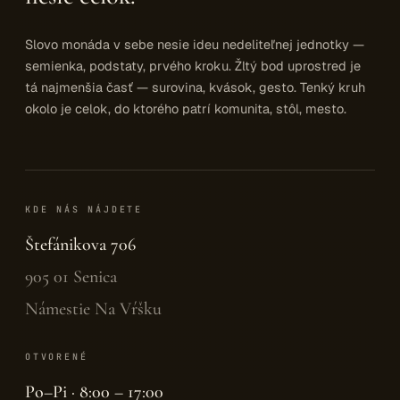
Slovo monáda v sebe nesie ideu nedeliteľnej jednotky —
semienka, podstaty, prvého kroku. Žltý bod uprostred je
tá najmenšia časť — surovina, kvások, gesto. Tenký kruh
okolo je celok, do ktorého patrí komunita, stôl, mesto.
KDE NÁS NÁJDETE
Štefánikova 706
905 01 Senica
Námestie Na Vŕšku
OTVORENÉ
Po–Pi · 8:00 – 17:00