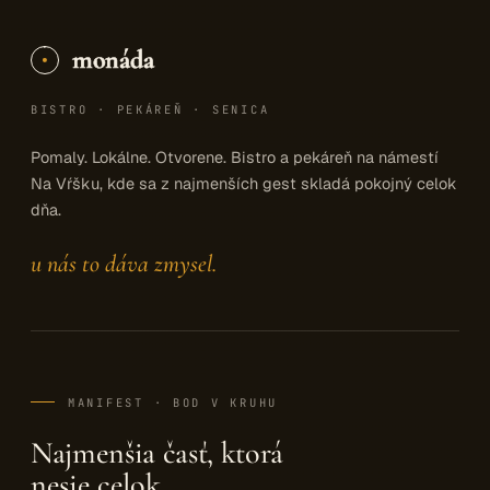
monáda
BISTRO · PEKÁREŇ · SENICA
Pomaly. Lokálne. Otvorene. Bistro a pekáreň na námestí
Na Vŕšku, kde sa z najmenších gest skladá pokojný celok
dňa.
u nás to dáva zmysel.
MANIFEST · BOD V KRUHU
Najmenšia časť, ktorá
nesie celok.