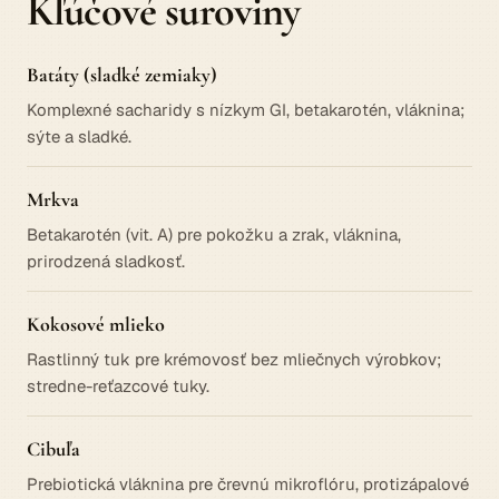
Kľúčové suroviny
Batáty (sladké zemiaky)
Komplexné sacharidy s nízkym GI, betakarotén, vláknina;
sýte a sladké.
Mrkva
Betakarotén (vit. A) pre pokožku a zrak, vláknina,
prirodzená sladkosť.
Kokosové mlieko
Rastlinný tuk pre krémovosť bez mliečnych výrobkov;
stredne-reťazcové tuky.
Cibuľa
Prebiotická vláknina pre črevnú mikroflóru, protizápalové