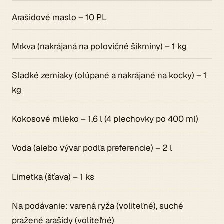
Arašidové maslo – 10 PL
Mrkva (nakrájaná na polovičné šikminy) – 1 kg
Sladké zemiaky (olúpané a nakrájané na kocky) – 1
kg
Kokosové mlieko – 1,6 l (4 plechovky po 400 ml)
Voda (alebo vývar podľa preferencie) – 2 l
Limetka (šťava) – 1 ks
Na podávanie: varená ryža (voliteľné), suché
pražené arašidy (voliteľné)