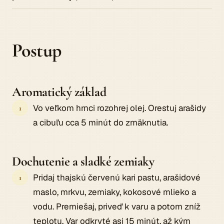
Postup
Aromatický základ
Vo veľkom hrnci rozohrej olej. Orestuj arašidy
a cibuľu cca 5 minút do zmäknutia.
Dochutenie a sladké zemiaky
Pridaj thajskú červenú kari pastu, arašidové
maslo, mrkvu, zemiaky, kokosové mlieko a
vodu. Premiešaj, priveď k varu a potom zníž
teplotu. Var odkryté asi 15 minút, až kým