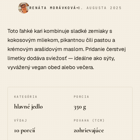
RENÁTA MORÁVKOVÁ
8. AUGUSTA 2025
Toto ľahké kari kombinuje sladké zemiaky s
kokosovým mliekom, pikantnou čili pastou a
krémovým arašidovým maslom. Pridanie čerstvej
limetky dodáva sviežosť — ideálne ako sýty,
vyvážený vegan obed alebo večera.
KATEGÓRIA
PORCIA
hlavné jedlo
350 g
VÝDAJ
POVAHA (TCM)
10 porcií
zohrievajúce