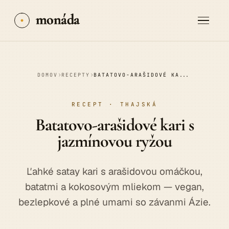
monáda
›
›
DOMOV
RECEPTY
BATATOVO-ARAŠIDOVÉ KARI S JAZMÍNOVOU RYŽOU
RECEPT · THAJSKÁ
Batatovo-arašidové
kari
s
jazmínovou ryžou
Ľahké satay kari s arašidovou omáčkou,
batatmi a kokosovým mliekom — vegan,
bezlepkové a plné umami so závanmi Ázie.