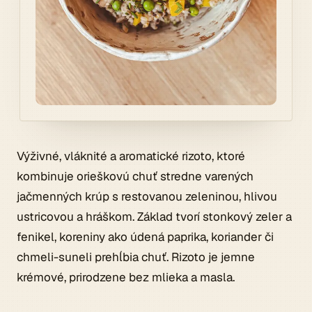
Výživné, vláknité a aromatické rizoto, ktoré
kombinuje orieškovú chuť stredne varených
jačmenných krúp s restovanou zeleninou, hlivou
ustricovou a hráškom. Základ tvorí stonkový zeler a
fenikel, koreniny ako údená paprika, koriander či
chmeli-suneli prehĺbia chuť. Rizoto je jemne
krémové, prirodzene bez mlieka a masla.