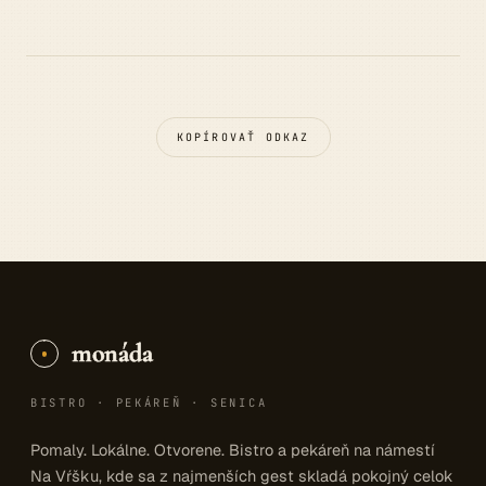
KOPÍROVAŤ ODKAZ
monáda
BISTRO · PEKÁREŇ · SENICA
Pomaly. Lokálne. Otvorene. Bistro a pekáreň na námestí
Na Vŕšku, kde sa z najmenších gest skladá pokojný celok