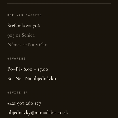
KDE NÁS NÁJDETE
Štefánikova 706
905 01 Senica
Námestie Na Vŕšku
OTVORENÉ
Po–Pi · 8:00 – 17:00
So–Ne · Na objednávku
OZVITE SA
+421 907 280 177
objednavky@monadabistro.sk