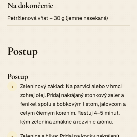
Na dokončenie
Petržlenová vňať – 30 g (jemne nasekaná)
Postup
Postup
Zeleninový základ: Na panvici alebo v hrnci
zohrej olej. Pridaj nakrájaný stonkový zeler a
fenikel spolu s bobkovým listom, jalovcom a
celým čiernym korením. Restuj 4–5 minút,
kým zelenina zmäkne a rozvinie arómu.
Zelenina a hliva: Pridaj na kocky nakrájanú