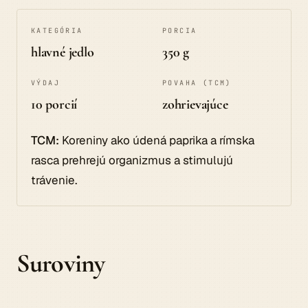
KATEGÓRIA
PORCIA
hlavné jedlo
350 g
VÝDAJ
POVAHA (TCM)
10 porcií
zohrievajúce
TCM:
Koreniny ako údená paprika a rímska
rasca prehrejú organizmus a stimulujú
trávenie.
Suroviny