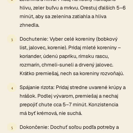
hlivu, zeler buľvu a mrkvu. Orestuj ďalších 5–6
minút, aby sa zelenina zatiahla a hliva
zhnedla.
Dochutenie: Vyber celé koreniny (bobkový
list, jalovec, korenie). Pridaj mleté koreniny –
koriander, údenú papriku, rímsku rascu,
rozmarín, chmeli-suneli a drvený jalovec.
Krátko premiešaj, nech sa koreniny rozvoňajú.
Spájanie rizota: Pridaj stredne uvarené krúpy a
hrášok. Podlej vývarom, premiešaj a nechaj
prepojiť chute cca 5–7 minút. Konzistencia
má byť krémová, nie suchá.
Dokončenie: Dochuť soľou podľa potreby a