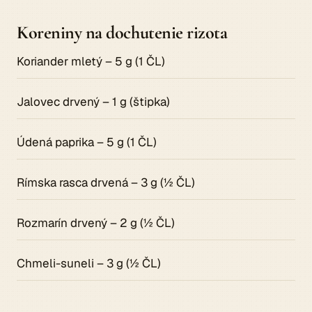
Koreniny na dochutenie rizota
Koriander mletý – 5 g (1 ČL)
Jalovec drvený – 1 g (štipka)
Údená paprika – 5 g (1 ČL)
Rímska rasca drvená – 3 g (½ ČL)
Rozmarín drvený – 2 g (½ ČL)
Chmeli-suneli – 3 g (½ ČL)