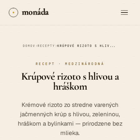
monáda
›
›
DOMOV
RECEPTY
KRÚPOVÉ RIZOTO S HLIVOU A HRÁŠKOM
RECEPT · MEDZINÁRODNÁ
Krúpové
rizoto
s hlivou a
hráškom
Krémové rizoto zo stredne varených
jačmenných krúp s hlivou, zeleninou,
hráškom a bylinkami — prirodzene bez
mlieka.