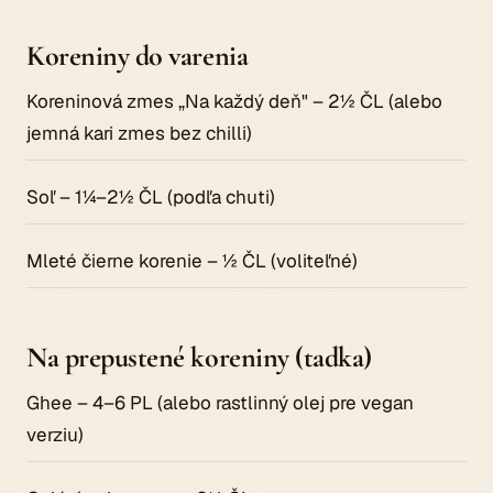
Koreniny do varenia
Koreninová zmes „Na každý deň" – 2½ ČL (alebo
jemná kari zmes bez chilli)
Soľ – 1¼–2½ ČL (podľa chuti)
Mleté čierne korenie – ½ ČL (voliteľné)
Na prepustené koreniny (tadka)
Ghee – 4–6 PL (alebo rastlinný olej pre vegan
verziu)