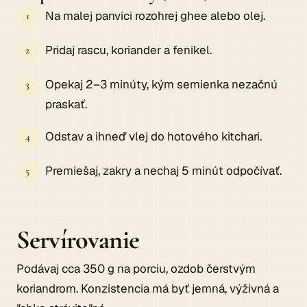
Na malej panvici rozohrej ghee alebo olej.
Pridaj rascu, koriander a fenikel.
Opekaj 2–3 minúty, kým semienka nezačnú
praskať.
Odstav a ihneď vlej do hotového kitchari.
Premiešaj, zakry a nechaj 5 minút odpočívať.
Servírovanie
Podávaj cca 350 g na porciu, ozdob čerstvým
koriandrom. Konzistencia má byť jemná, výživná a