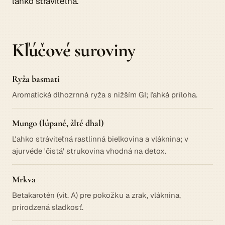
ľahko stráviteľná.
Kľúčové suroviny
Ryža basmati
Aromatická dlhozrnná ryža s nižším GI; ľahká príloha.
Mungo (lúpané, žlté dhal)
Ľahko stráviteľná rastlinná bielkovina a vláknina; v
ajurvéde 'čistá' strukovina vhodná na detox.
Mrkva
Betakarotén (vit. A) pre pokožku a zrak, vláknina,
prirodzená sladkosť.