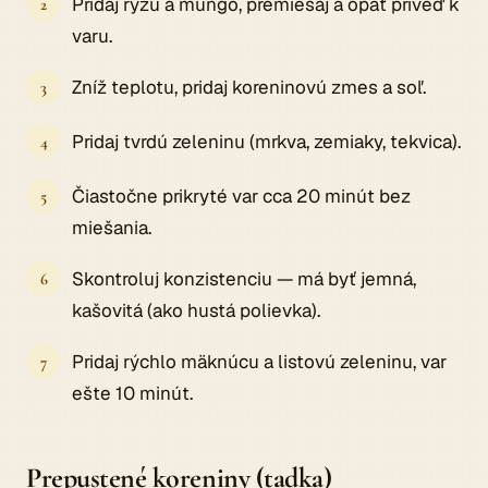
Pridaj ryžu a mungo, premiešaj a opäť priveď k
varu.
Zníž teplotu, pridaj koreninovú zmes a soľ.
Pridaj tvrdú zeleninu (mrkva, zemiaky, tekvica).
Čiastočne prikryté var cca 20 minút bez
miešania.
Skontroluj konzistenciu — má byť jemná,
kašovitá (ako hustá polievka).
Pridaj rýchlo mäknúcu a listovú zeleninu, var
ešte 10 minút.
Prepustené koreniny (tadka)