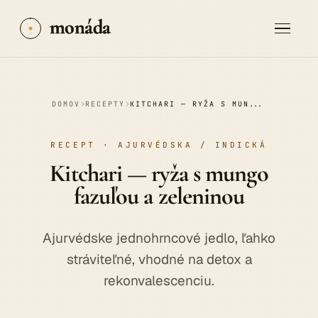
monáda
›
›
DOMOV
RECEPTY
KITCHARI — RYŽA S MUNGO FAZUĽOU A ZELENINOU
RECEPT · AJURVÉDSKA / INDICKÁ
Kitchari
— ryža s mungo
fazuľou a zeleninou
Ajurvédske jednohrncové jedlo, ľahko
stráviteľné, vhodné na detox a
rekonvalescenciu.