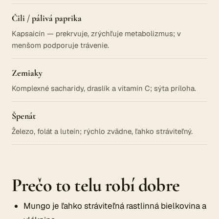
Čili / pálivá paprika
Kapsaicín — prekrvuje, zrýchľuje metabolizmus; v
menšom podporuje trávenie.
Zemiaky
Komplexné sacharidy, draslík a vitamín C; sýta príloha.
Špenát
Železo, folát a luteín; rýchlo zvädne, ľahko stráviteľný.
Prečo to telu robí dobre
Mungo je ľahko stráviteľná rastlinná bielkovina a