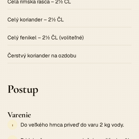
Celá rímska rasca – 2½ ČL
Celý koriander – 2½ ČL
Celý fenikel – 2½ ČL (voliteľné)
Čerstvý koriander na ozdobu
Postup
Varenie
Do veľkého hrnca priveď do varu 2 kg vody.