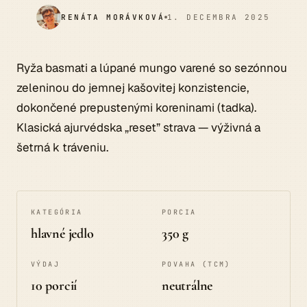
RENÁTA MORÁVKOVÁ
1. DECEMBRA 2025
Ryža basmati a lúpané mungo varené so sezónnou
zeleninou do jemnej kašovitej konzistencie,
dokončené prepustenými koreninami (tadka).
Klasická ajurvédska „reset” strava — výživná a
šetrná k tráveniu.
KATEGÓRIA
PORCIA
hlavné jedlo
350 g
VÝDAJ
POVAHA (TCM)
10 porcií
neutrálne