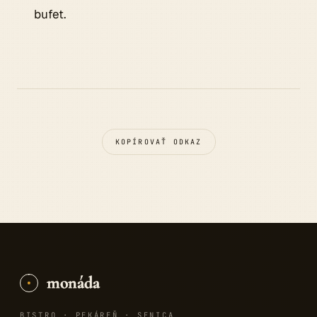
bufet.
KOPÍROVAŤ ODKAZ
monáda
BISTRO · PEKÁREŇ · SENICA