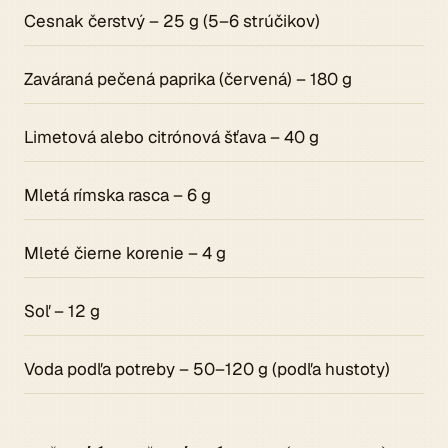
Cesnak čerstvý – 25 g (5–6 strúčikov)
Zaváraná pečená paprika (červená) – 180 g
Limetová alebo citrónová šťava – 40 g
Mletá rímska rasca – 6 g
Mleté čierne korenie – 4 g
Soľ – 12 g
Voda podľa potreby – 50–120 g (podľa hustoty)