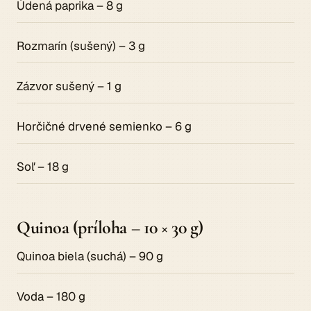
Údená paprika – 8 g
Rozmarín (sušený) – 3 g
Zázvor sušený – 1 g
Horčičné drvené semienko – 6 g
Soľ – 18 g
Quinoa (príloha – 10 × 30 g)
Quinoa biela (suchá) – 90 g
Voda – 180 g