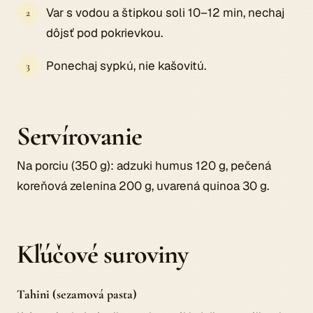
Var s vodou a štipkou soli 10–12 min, nechaj
dôjsť pod pokrievkou.
Ponechaj sypkú, nie kašovitú.
Servírovanie
Na porciu (350 g): adzuki humus 120 g, pečená
koreňová zelenina 200 g, uvarená quinoa 30 g.
Kľúčové suroviny
Tahini (sezamová pasta)