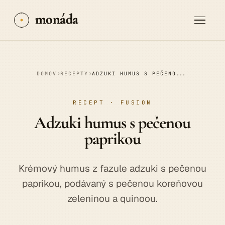
monáda
›
›
DOMOV
RECEPTY
ADZUKI HUMUS S PEČENOU PAPRIKOU
RECEPT · FUSION
Adzuki
humus
s pečenou
paprikou
Krémový humus z fazule adzuki s pečenou
paprikou, podávaný s pečenou koreňovou
zeleninou a quinoou.