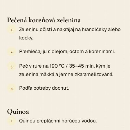
Pečená koreňová zelenina
Zeleninu očisti a nakrájaj na hranolčeky alebo
kocky.
Premiešaj ju s olejom, octom a koreninami.
Peč v rúre na 190 °C / 35–45 min, kým je
zelenina mäkká a jemne zkaramelizovaná.
Podľa potreby dochuť.
Quinoa
Quinou prepláchni horúcou vodou.