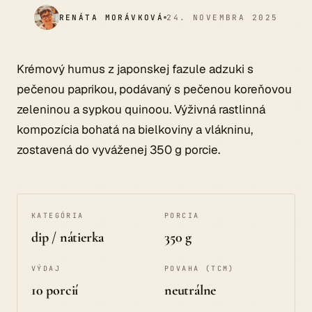
RENÁTA MORÁVKOVÁ
24. NOVEMBRA 2025
Krémový humus z japonskej fazule adzuki s
pečenou paprikou, podávaný s pečenou koreňovou
zeleninou a sypkou quinoou. Výživná rastlinná
kompozícia bohatá na bielkoviny a vlákninu,
zostavená do vyváženej 350 g porcie.
KATEGÓRIA
PORCIA
dip / nátierka
350 g
VÝDAJ
POVAHA (TCM)
10 porcií
neutrálne