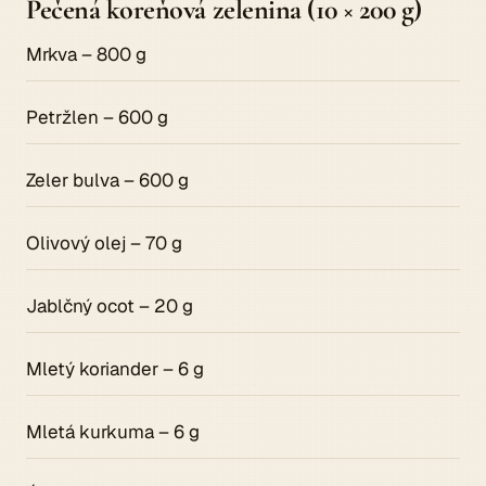
Pečená koreňová zelenina (10 × 200 g)
Mrkva – 800 g
Petržlen – 600 g
Zeler bulva – 600 g
Olivový olej – 70 g
Jablčný ocot – 20 g
Mletý koriander – 6 g
Mletá kurkuma – 6 g